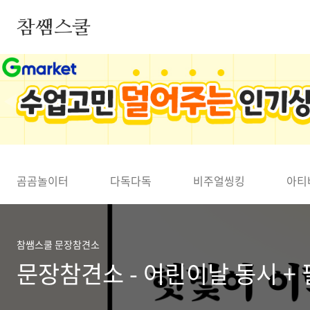
본문 바로가기
참쌤스쿨
◀
곰곰놀이터
다독다독
비주얼씽킹
아티
참쌤스쿨 문장참견소
문장참견소 - 어린이날 동시 +