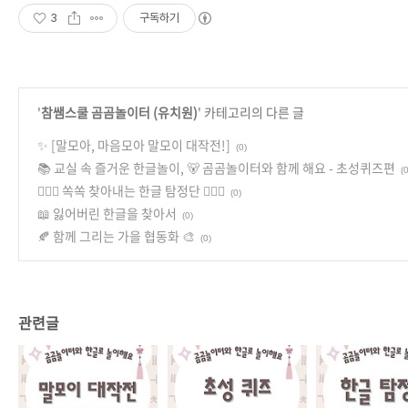
3
구독하기
'
참쌤스쿨 곰곰놀이터 (유치원)
' 카테고리의 다른 글
✨ [말모아, 마음모아 말모이 대작전!]
(0)
📚 교실 속 즐거운 한글놀이, 🐻 곰곰놀이터와 함께 해요 - 초성퀴즈편
(0
🕵🏻‍♀️ 쏙쏙 찾아내는 한글 탐정단 🕵🏻‍♂️
(0)
📖 잃어버린 한글을 찾아서
(0)
🍂 함께 그리는 가을 협동화 🎨
(0)
관련글