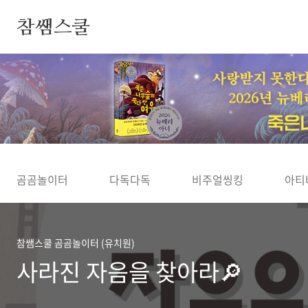
본문 바로가기
참쌤스쿨
◀
곰곰놀이터
다독다독
비주얼씽킹
아티
참쌤스쿨 곰곰놀이터 (유치원)
사라진 자음을 찾아라🔎