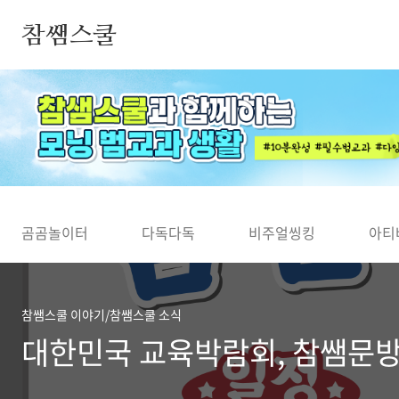
본문 바로가기
참쌤스쿨
◀
곰곰놀이터
다독다독
비주얼씽킹
아티
참쌤스쿨 이야기/참쌤스쿨 소식
대한민국 교육박람회, 참쌤문방