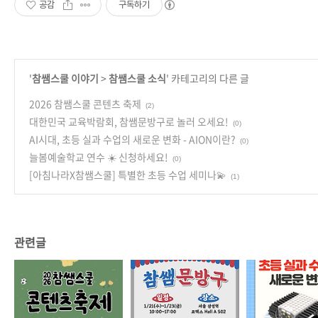
공감
구독하기
'
참쌤스쿨 이야기
>
참쌤스쿨 소식
' 카테고리의 다른 글
2026 참쌤스쿨 콘텐츠 축제
(2)
대한민국 교육박람회, 참쌤문방구로 놀러 오세요!
(0)
AI시대, 초등 실과 수업의 새로운 변화 - AION이란?
(0)
늘봄예술학교 연수 ☀️ 신청하세요!
(0)
[아침나라X참쌤스쿨] 특별한 초등 수업 세미나💫
(1)
관련글