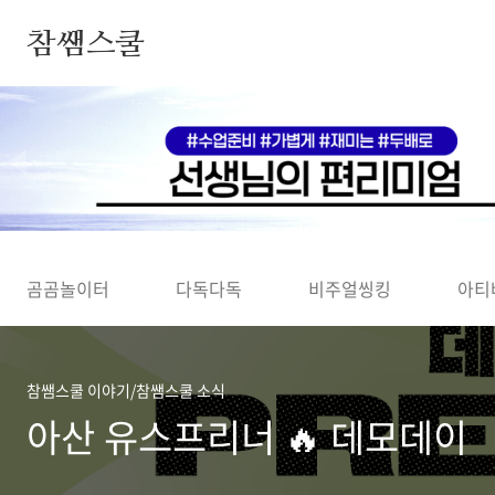
본문 바로가기
참쌤스쿨
◀
곰곰놀이터
다독다독
비주얼씽킹
아티
참쌤스쿨 이야기/참쌤스쿨 소식
아산 유스프리너 🔥 데모데이