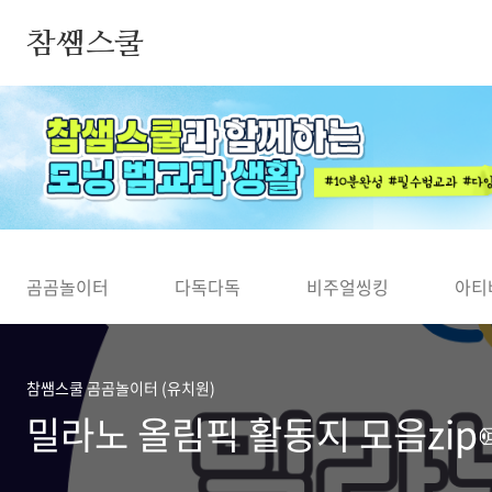
본문 바로가기
참쌤스쿨
◀
곰곰놀이터
다독다독
비주얼씽킹
아티
참쌤스쿨 곰곰놀이터 (유치원)
밀라노 올림픽 활동지 모음zip✏