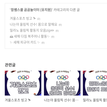
'
참쌤스쿨 곰곰놀이터 (유치원)
' 카테고리의 다른 글
겨울스포츠 빙고 ⛷️
(2)
나는야 올림픽 선수! 몸으로 말해요
(0)
밀라노 올림픽 활동지 모음zip✏️
(0)
🌅 새해 다짐 복주머니 활동✨
(0)
✨ 새해 피규어 카드 ✨
(0)
관련글
겨울스포츠 빙고 ⛷️
나는야 올림픽 선수! 몸으로 말해요