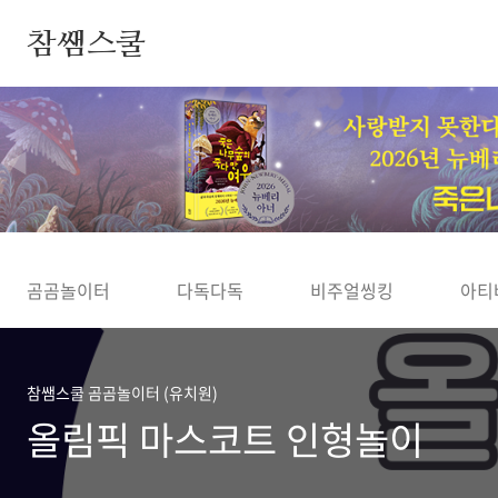
본문 바로가기
참쌤스쿨
◀
곰곰놀이터
다독다독
비주얼씽킹
아티
참쌤스쿨 곰곰놀이터 (유치원)
올림픽 마스코트 인형놀이