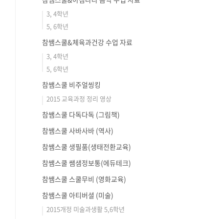
3, 4학년
5, 6학년
참쌤스쿨&체육과건강 수업 자료
3, 4학년
5, 6학년
참쌤스쿨 비주얼씽킹
2015 교육과정 정리 영상
참쌤스쿨 다독다독 (그림책)
참쌤스쿨 사바사바 (역사)
참쌤스쿨 생필품(생태전환교육)
참쌤스쿨 쌤샘정보통(에듀테크)
참쌤스쿨 스쿨무비 (영화교육)
참쌤스쿨 아티버셜 (미술)
2015개정 미술과생활 5,6학년