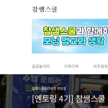
본문 바로가기
참쌤스쿨
◀
곰곰놀이터
다독다독
비주얼씽
참쌤스쿨&미래엔 엔토링
[엔토링 4기] 참쌤스쿨