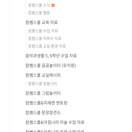
참쌤스쿨 소식
참쌤스쿨 웹툰
참쌤스쿨 교육 자료
참쌤스쿨 수업 자료
참쌤스쿨 자투리 자료
참쌤스쿨 교실 환경 자료
음악과생활 5, 6학년 수업 자료
참쌤스쿨 곰곰놀이터 (유치원)
참쌤스쿨 교실레시피
참쌤스쿨 알쓸신비
참쌤스쿨 그림놀이터
참쌤스쿨&미래엔 엔토링
참쌤스쿨 문장참견소
참쌤스쿨&아침나라 미술 수업 자료
참쌤스쿨&아침나라 음악 수업 자료