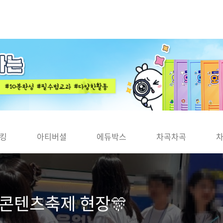
킹
아티버셜
에듀박스
차곡차곡
 콘텐츠축제 현장🎊