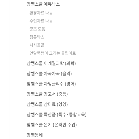
참쌤스쿨 에듀박스
환경자료 나눔
수업자료 나눔
굿즈 모음
림듀박스
시시콜콜
안말뚝쌤이 그리는 클립아트
참쌤스쿨 이게뭘과학 (과학)
참쌤스쿨 차곡차곡 (음악)
참쌤스쿨 차밍글리쉬 (영어)
참쌤스쿨 참고서 (중등)
참쌤스쿨 참미료 (영양)
참쌤스쿨 특산품 (특수·통합교육)
참쌤스쿨 온기 (온라인 수업)
참쌤동네