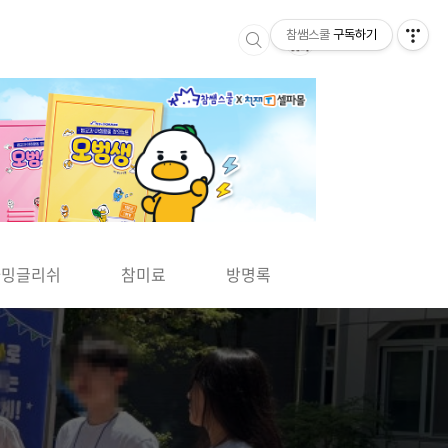
참쌤스쿨
구독하기
▶
차밍글리쉬
참미료
방명록
사바사바