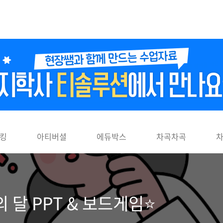
킹
아티버셜
에듀박스
차곡차곡
 달 PPT & 보드게임⭐