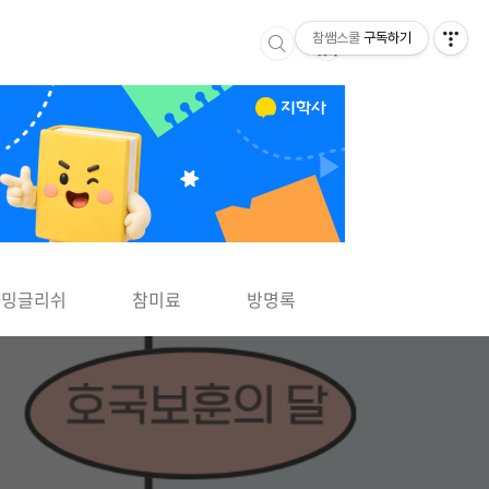
참쌤스쿨
구독하기
▶
차밍글리쉬
참미료
방명록
사바사바