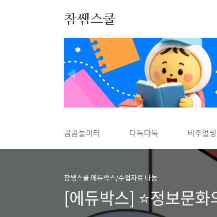
본문 바로가기
참쌤스쿨
◀
곰곰놀이터
다독다독
비주얼씽
참쌤스쿨 에듀박스/수업자료 나눔
[에듀박스] ⭐정보문화의