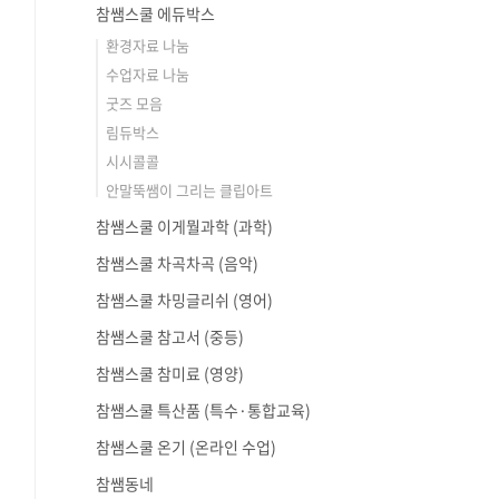
참쌤스쿨 에듀박스
환경자료 나눔
수업자료 나눔
굿즈 모음
림듀박스
시시콜콜
안말뚝쌤이 그리는 클립아트
참쌤스쿨 이게뭘과학 (과학)
참쌤스쿨 차곡차곡 (음악)
참쌤스쿨 차밍글리쉬 (영어)
참쌤스쿨 참고서 (중등)
참쌤스쿨 참미료 (영양)
참쌤스쿨 특산품 (특수·통합교육)
참쌤스쿨 온기 (온라인 수업)
참쌤동네