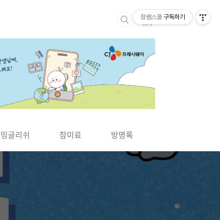
참쌤스쿨
구독하기
▶
차밍글리쉬
참미료
방명록
사바사바