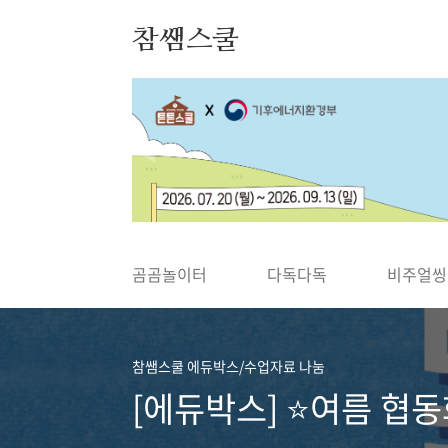
본문 바로가기
참쌤스쿨
◀
곰곰놀이터
다독다독
비주얼씽
참쌤스쿨 에듀박스/수업자료 나눔
[에듀박스] ⭐여름 협