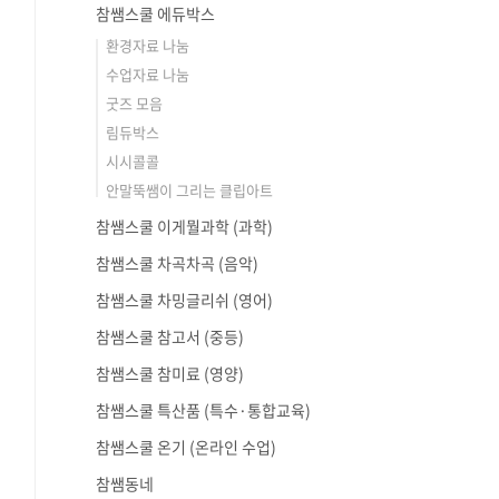
참쌤스쿨 에듀박스
환경자료 나눔
수업자료 나눔
굿즈 모음
림듀박스
시시콜콜
안말뚝쌤이 그리는 클립아트
참쌤스쿨 이게뭘과학 (과학)
참쌤스쿨 차곡차곡 (음악)
참쌤스쿨 차밍글리쉬 (영어)
참쌤스쿨 참고서 (중등)
참쌤스쿨 참미료 (영양)
참쌤스쿨 특산품 (특수·통합교육)
참쌤스쿨 온기 (온라인 수업)
참쌤동네