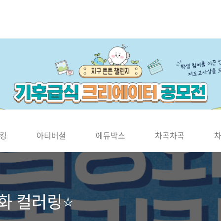
킹
아티버셜
에듀박스
차곡차곡
동화 컬러링⭐