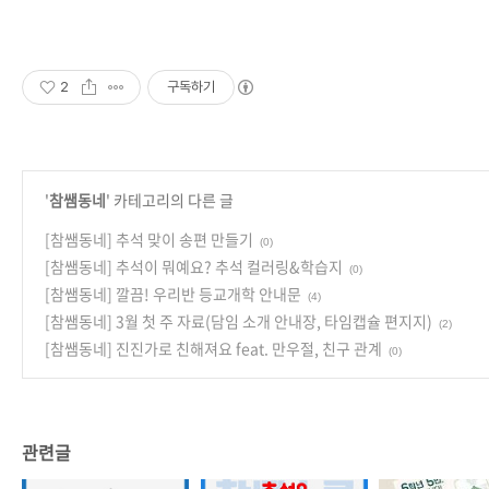
2
구독하기
'
참쌤동네
' 카테고리의 다른 글
[참쌤동네] 추석 맞이 송편 만들기
(0)
[참쌤동네] 추석이 뭐예요? 추석 컬러링&학습지
(0)
[참쌤동네] 깔끔! 우리반 등교개학 안내문
(4)
[참쌤동네] 3월 첫 주 자료(담임 소개 안내장, 타임캡슐 편지지)
(2)
[참쌤동네] 진진가로 친해져요 feat. 만우절, 친구 관계
(0)
관련글