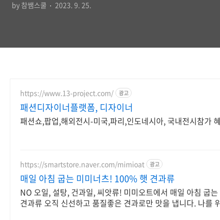
by 참쌤스쿨
2023. 9. 25.
https://www.13-project.com/
광고
패션디자이너플랫폼, 디자이너
패션쇼,팝업,해외전시-미국,파리,인도네시아, 국내전시참가 
https://smartstore.naver.com/mimioat
광고
매일 아침 굽는 미미너츠! 100% 햇 견과류
NO 오일, 설탕, 건과일, 씨앗류! 미미오트에서 매일 아침 굽
견과류 오직 신선하고 품질좋은 견과로만 맛을 냅니다. 나를 
선택, 미미너츠!