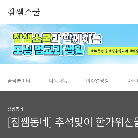
본문 바로가기
참쌤스쿨
◀
곰곰놀이터
다독다독
비주얼씽킹
아티
참쌤동네
[참쌤동네] 추석맞이 한가위선