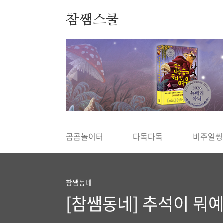
본문 바로가기
참쌤스쿨
◀
곰곰놀이터
다독다독
비주얼씽
참쌤동네
[참쌤동네] 추석이 뭐