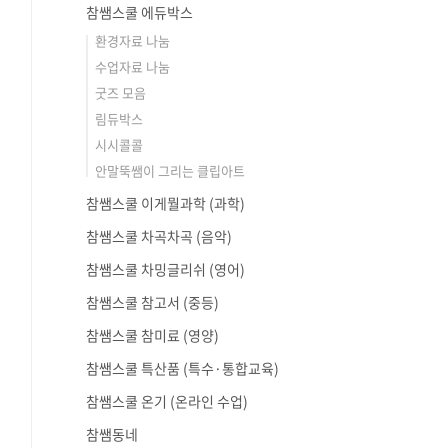
참쌤스쿨 에듀박스
환경자료 나눔
수업자료 나눔
굿즈 모음
림듀박스
시시콜콜
안말뚝쌤이 그리는 클립아트
참쌤스쿨 이게뭘과학 (과학)
참쌤스쿨 차곡차곡 (음악)
참쌤스쿨 차밍글리쉬 (영어)
참쌤스쿨 참고서 (중등)
참쌤스쿨 참미료 (영양)
참쌤스쿨 특산품 (특수·통합교육)
참쌤스쿨 온기 (온라인 수업)
참쌤동네