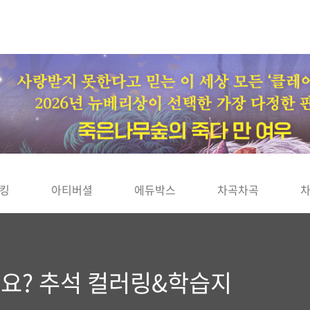
킹
아티버셜
에듀박스
차곡차곡
예요? 추석 컬러링&학습지