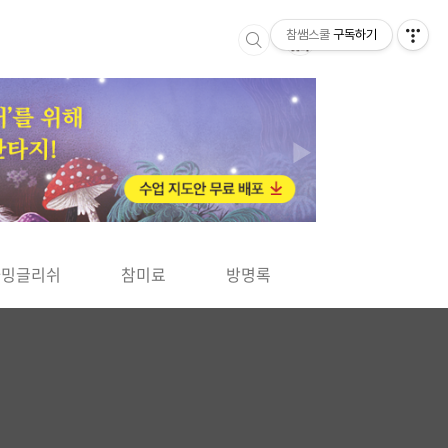
참쌤스쿨
구독하기
▶
차밍글리쉬
참미료
방명록
사바사바