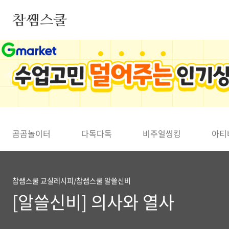
본문 바로가기
참쌤스쿨
◀
곰곰놀이터
다독다독
비주얼씽킹
아티
참쌤스쿨 교실레시피/참쌤스쿨 알쓸신비
[알쓸신비] 의사와 열사