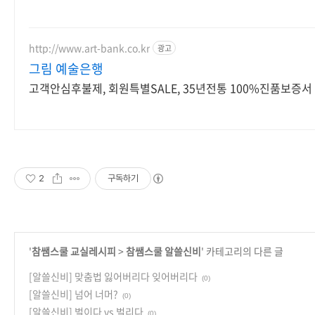
http://www.art-bank.co.kr
광고
그림 예술은행
고객안심후불제, 회원특별SALE, 35년전통 100%진품보증서
2
구독하기
'
참쌤스쿨 교실레시피
>
참쌤스쿨 알쓸신비
' 카테고리의 다른 글
[알쓸신비] 맞춤법 잃어버리다 잊어버리다
(0)
[알쓸신비] 넘어 너머?
(0)
[알쓸신비] 벌이다 vs 벌리다
(0)