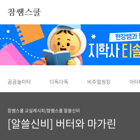
본문 바로가기
참쌤스쿨
◀
곰곰놀이터
다독다독
비주얼씽킹
아티
참쌤스쿨 교실레시피/참쌤스쿨 알쓸신비
[알쓸신비] 버터와 마가린