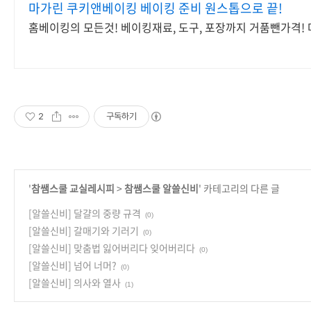
마가린 쿠키앤베이킹 베이킹 준비 원스톱으로 끝!
홈베이킹의 모든것! 베이킹재료, 도구, 포장까지 거품뺀가격!
2
구독하기
'
참쌤스쿨 교실레시피
>
참쌤스쿨 알쓸신비
' 카테고리의 다른 글
[알쓸신비] 달걀의 중량 규격
(0)
[알쓸신비] 갈매기와 기러기
(0)
[알쓸신비] 맞춤법 잃어버리다 잊어버리다
(0)
[알쓸신비] 넘어 너머?
(0)
[알쓸신비] 의사와 열사
(1)