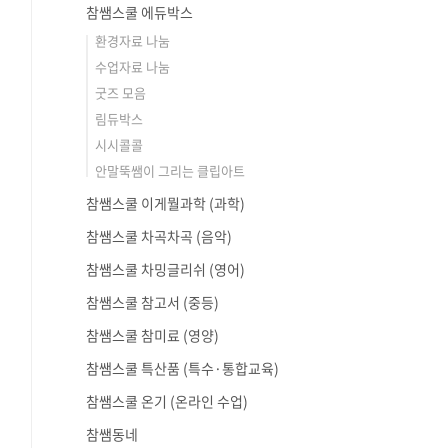
참쌤스쿨 에듀박스
환경자료 나눔
수업자료 나눔
굿즈 모음
림듀박스
시시콜콜
안말뚝쌤이 그리는 클립아트
참쌤스쿨 이게뭘과학 (과학)
참쌤스쿨 차곡차곡 (음악)
참쌤스쿨 차밍글리쉬 (영어)
참쌤스쿨 참고서 (중등)
참쌤스쿨 참미료 (영양)
참쌤스쿨 특산품 (특수·통합교육)
참쌤스쿨 온기 (온라인 수업)
참쌤동네