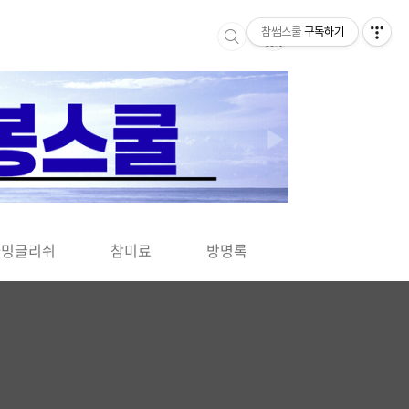
참쌤스쿨
구독하기
▶
차밍글리쉬
참미료
방명록
사바사바