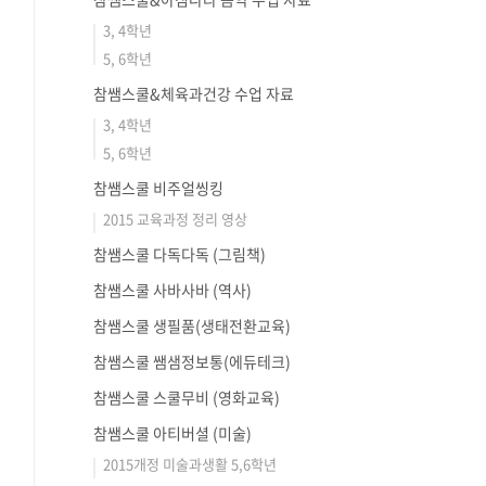
3, 4학년
5, 6학년
참쌤스쿨&체육과건강 수업 자료
3, 4학년
5, 6학년
참쌤스쿨 비주얼씽킹
2015 교육과정 정리 영상
참쌤스쿨 다독다독 (그림책)
참쌤스쿨 사바사바 (역사)
참쌤스쿨 생필품(생태전환교육)
참쌤스쿨 쌤샘정보통(에듀테크)
참쌤스쿨 스쿨무비 (영화교육)
참쌤스쿨 아티버셜 (미술)
2015개정 미술과생활 5,6학년