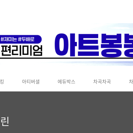
킹
아티버셜
에듀박스
차곡차곡
가린