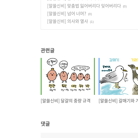
[알쓸신비] 맞춤법 잃어버리다 잊어버리다
(0)
[알쓸신비] 넘어 너머?
(0)
[알쓸신비] 의사와 열사
(1)
관련글
[알쓸신비] 달걀의 중량 규격
[알쓸신비] 갈매기와 
댓글