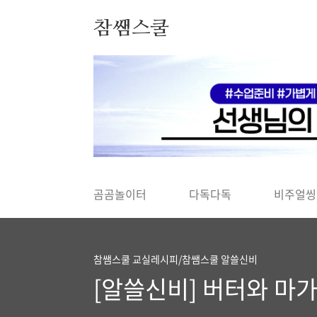
본문 바로가기
참쌤스쿨
◀
곰곰놀이터
다독다독
비주얼씽
참쌤스쿨 교실레시피/참쌤스쿨 알쓸신비
[알쓸신비] 버터와 마