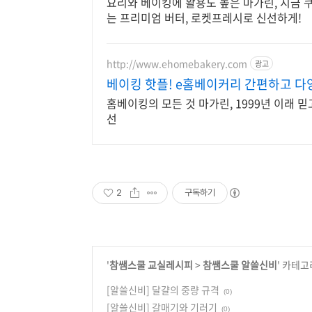
요리와 베이킹에 활용도 높은 마가린, 지금 
는 프리미엄 버터, 로켓프레시로 신선하게!
http://www.ehomebakery.com
광고
베이킹 핫플! e홈베이커리 간편하고 
홈베이킹의 모든 것 마가린, 1999년 이래 
선
2
구독하기
'
참쌤스쿨 교실레시피
>
참쌤스쿨 알쓸신비
' 카테고
[알쓸신비] 달걀의 중량 규격
(0)
[알쓸신비] 갈매기와 기러기
(0)