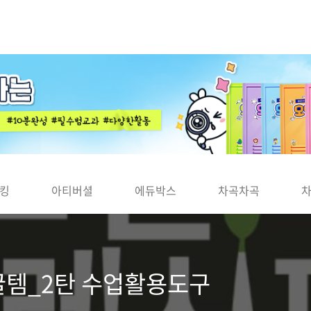
킹
아티버셜
에듀박스
차곡차곡
 꿀템_2탄 수업활용도구