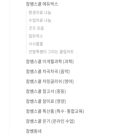
참쌤스쿨 에듀박스
환경자료 나눔
수업자료 나눔
굿즈 모음
림듀박스
시시콜콜
안말뚝쌤이 그리는 클립아트
참쌤스쿨 이게뭘과학 (과학)
참쌤스쿨 차곡차곡 (음악)
참쌤스쿨 차밍글리쉬 (영어)
참쌤스쿨 참고서 (중등)
참쌤스쿨 참미료 (영양)
참쌤스쿨 특산품 (특수·통합교육)
참쌤스쿨 온기 (온라인 수업)
참쌤동네