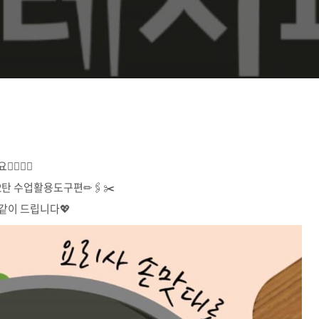
🧚‍♂️
! 2탄 수업활용도구편✏🖇✂️
 같이 드립니다💖