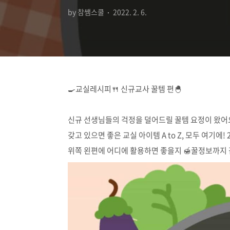
by 참쌤스쿨
2022. 2. 6.
🍳교실레시피🍴 신규교사 꿀템 편🐣
⠀
신규 선생님들의 걱정을 덜어드릴 꿀템 요정이 왔어요🧚‍♀️
갖고 있으면 좋은 교실 아이템 A to Z, 모두 여기에
위쪽 왼편에 어디에 활용하면 좋을지 🍯꿀정보까지