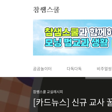
본문 바로가기
참쌤스쿨
◀
곰곰놀이터
다독다독
비주얼씽
참쌤스쿨 교실레시피
[카드뉴스] 신규 교사