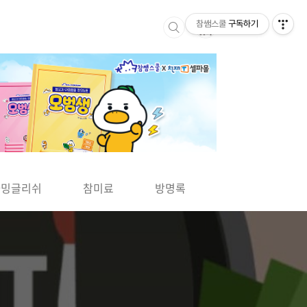
참쌤스쿨
구독하기
▶
차밍글리쉬
참미료
방명록
사바사바