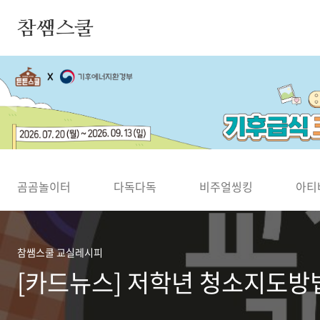
본문 바로가기
참쌤스쿨
◀
곰곰놀이터
다독다독
비주얼씽킹
아티
참쌤스쿨 교실레시피
[카드뉴스] 저학년 청소지도방