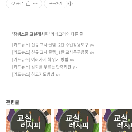
공감
구독하기
'
참쌤스쿨 교실레시피
' 카테고리의 다른 글
[카드뉴스] 신규 교사 꿀템_2탄 수업활용도구
(0)
[카드뉴스] 신규 교사 꿀템_1탄 교사문구용품
(0)
[카드뉴스] 여러가지 책 읽기 방법
(0)
[카드뉴스] 칼퇴를 부르는 단축키편
(1)
[카드뉴스] 하교지도방법
(0)
관련글