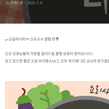
by 참쌤스쿨
2022. 2. 6.
🍳교실레시피🍴 신규교사 꿀템 편🐣
⠀
신규 선생님들의 걱정을 덜어드릴 꿀템 요정이 왔어요🧚‍♀️🧚‍♂️
갖고 있으면 좋은 교실 아이템 A to Z, 모두 여기에! 1탄 교사의 문구용
⠀