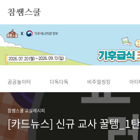
본문 바로가기
참쌤스쿨
◀
곰곰놀이터
다독다독
비주얼씽킹
아티
참쌤스쿨 교실레시피
[카드뉴스] 신규 교사 꿀템_1