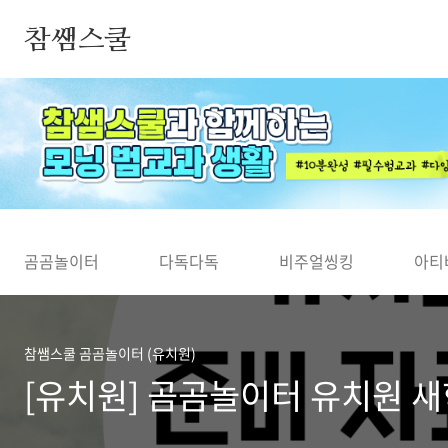
본문 바로가기
참쌤스쿨
◀
곰곰놀이터
다독다독
비주얼씽킹
아티
참쌤스쿨 곰곰놀이터 (유치원)
[유치원] 곰곰놀이터 유치원 새학