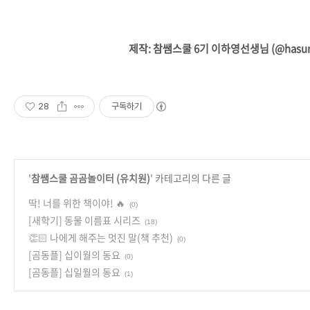
제작: 참쌤스쿨 6기 이하영선생님 (@hasun
28
구독하기
'
참쌤스쿨 곰곰놀이터 (유치원)
' 카테고리의 다른 글
딱! 너를 위한 책이야! 🔥
(0)
[새학기] 동물 이름표 시리즈
(18)
👏🏻 나에게 해주는 멋진 말(책 추천)
(0)
[곰동플] 십이월의 동요
(0)
[곰동플] 십일월의 동요
(1)