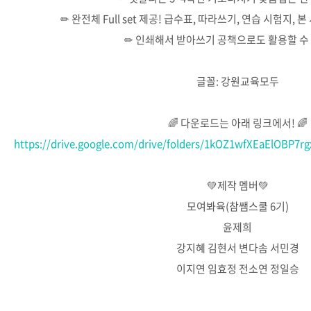
✏ 완전체 Full set 제공! 급수표, 따라쓰기, 연습 시험지,
✏ 인쇄해서 받아쓰기 공책으로도 활용할 수
글꼴: 강원교육모두
🌈 다운로드는 아래 링크에서! 🌈
https://drive.google.com/drive/folders/1kOZ1wfXEaElOBP7
💚제작 멤버💚
모여봐육(참쌤스쿨 6기)
윤제희
강지혜 김현서 변다솜 서민경
이지연 임효정 전소연 정일승