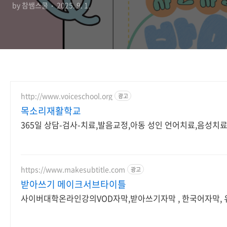
by 참쌤스쿨
2025. 9. 1.
http://www.voiceschool.org
광고
목소리재활학교
365일 상담-검사-치료,발음교정,아동 성인 언어치료,음성치
https://www.makesubtitle.com
광고
받아쓰기 메이크서브타이틀
사이버대학온라인강의VOD자막,받아쓰기자막 , 한국어자막,