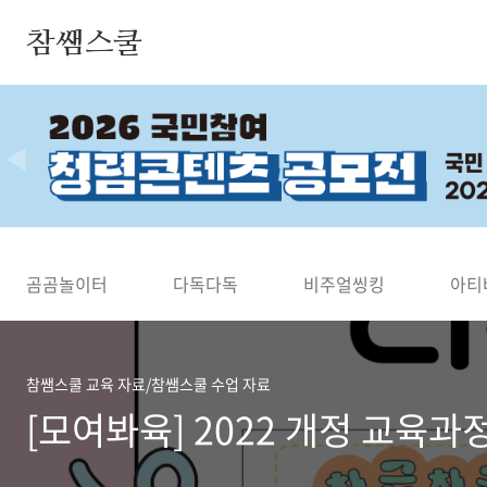
본문 바로가기
참쌤스쿨
◀
곰곰놀이터
다독다독
비주얼씽킹
아티
참쌤스쿨 교육 자료/참쌤스쿨 수업 자료
[모여봐육] 2022 개정 교육과