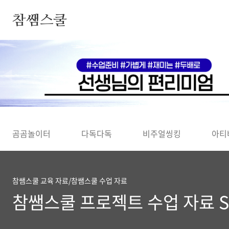
본문 바로가기
참쌤스쿨
◀
곰곰놀이터
다독다독
비주얼씽킹
아티
참쌤스쿨 교육 자료/참쌤스쿨 수업 자료
참쌤스쿨 프로젝트 수업 자료 S