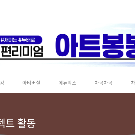
킹
아티버셜
에듀박스
차곡차곡
젝트 활동