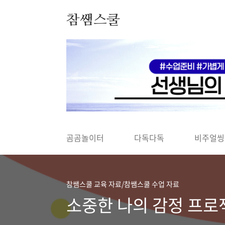
본문 바로가기
참쌤스쿨
◀
곰곰놀이터
다독다독
비주얼씽
참쌤스쿨 교육 자료/참쌤스쿨 수업 자료
소중한 나의 감정 프로