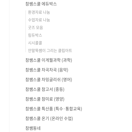
참쌤스쿨 에듀박스
환경자료 나눔
수업자료 나눔
굿즈 모음
림듀박스
시시콜콜
안말뚝쌤이 그리는 클립아트
참쌤스쿨 이게뭘과학 (과학)
참쌤스쿨 차곡차곡 (음악)
참쌤스쿨 차밍글리쉬 (영어)
참쌤스쿨 참고서 (중등)
참쌤스쿨 참미료 (영양)
참쌤스쿨 특산품 (특수·통합교육)
참쌤스쿨 온기 (온라인 수업)
참쌤동네