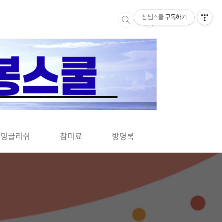
참쌤스쿨
구독하기
▶
차밍글리쉬
참미료
방명록
사바사바