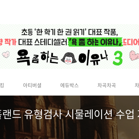
킹
아티버셜
에듀박스
차곡차곡
홀랜드 유형검사 시물레이션 수업 자료