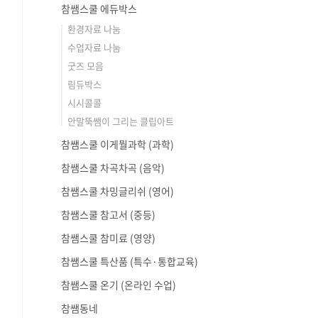
참쌤스쿨 에듀박스
환경자료 나눔
수업자료 나눔
굿즈 모음
림듀박스
시시콜콜
안말뚝쌤이 그리는 클립아트
참쌤스쿨 이게뭘과학 (과학)
참쌤스쿨 차곡차곡 (음악)
참쌤스쿨 차밍글리쉬 (영어)
참쌤스쿨 참고서 (중등)
참쌤스쿨 참미료 (영양)
참쌤스쿨 특산품 (특수·통합교육)
참쌤스쿨 온기 (온라인 수업)
참쌤동네