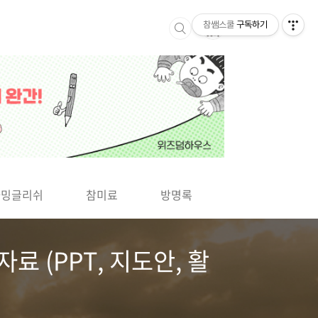
참쌤스쿨
구독하기
▶
차밍글리쉬
참미료
방명록
사바사바
 (PPT, 지도안, 활