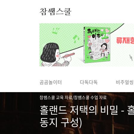
본문 바로가기
참쌤스쿨
◀
곰곰놀이터
다독다독
비주얼씽
참쌤스쿨 교육 자료/참쌤스쿨 수업 자료
홀랜드 저택의 비밀 - 
동지 구성)