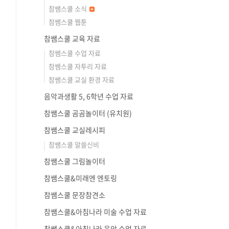
참쌤스쿨 소식
참쌤스쿨 웹툰
참쌤스쿨 교육 자료
참쌤스쿨 수업 자료
참쌤스쿨 자투리 자료
참쌤스쿨 교실 환경 자료
음악과생활 5, 6학년 수업 자료
참쌤스쿨 곰곰놀이터 (유치원)
참쌤스쿨 교실레시피
참쌤스쿨 알쓸신비
참쌤스쿨 그림놀이터
참쌤스쿨&미래엔 엔토링
참쌤스쿨 문장참견소
참쌤스쿨&아침나라 미술 수업 자료
참쌤스쿨&아침나라 음악 수업 자료