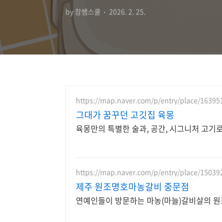
by 참쌤스쿨
2026. 2. 25.
https://map.naver.com/p/entry/place/1639
그대가 꿈꾸던 고깃집 육몽
육몽만의 특별한 술과, 공간, 시그니처 고기
https://map.naver.com/p/entry/place/1503
제주 원조명호마농갈비 중문점
연예인들이 방문하는 마농(마늘)갈비살의 원