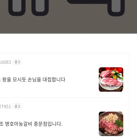
516083
광고
로 왕을 모시듯 손님을 대접합니다
927451
광고
조 명호마농갈비 중문점입니다.