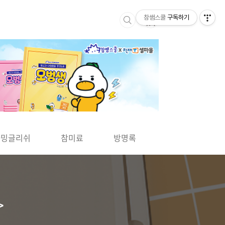
참쌤스쿨
구독하기
▶
차밍글리쉬
참미료
방명록
사바사바
>