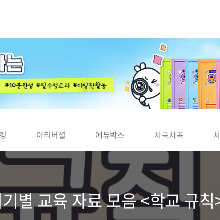
킹
아티버셜
에듀박스
차곡차곡
 시기별 교육 자료 모음 <학교 규칙