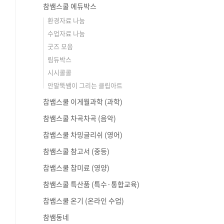
참쌤스쿨 에듀박스
환경자료 나눔
수업자료 나눔
굿즈 모음
림듀박스
시시콜콜
안말뚝쌤이 그리는 클립아트
참쌤스쿨 이게뭘과학 (과학)
참쌤스쿨 차곡차곡 (음악)
참쌤스쿨 차밍글리쉬 (영어)
참쌤스쿨 참고서 (중등)
참쌤스쿨 참미료 (영양)
참쌤스쿨 특산품 (특수·통합교육)
참쌤스쿨 온기 (온라인 수업)
참쌤동네