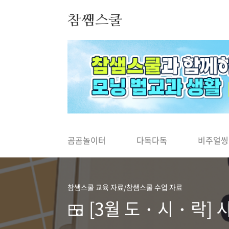
본문 바로가기
참쌤스쿨
◀
곰곰놀이터
다독다독
비주얼씽
참쌤스쿨 교육 자료/참쌤스쿨 수업 자료
🍱 [3월 도・시・락]