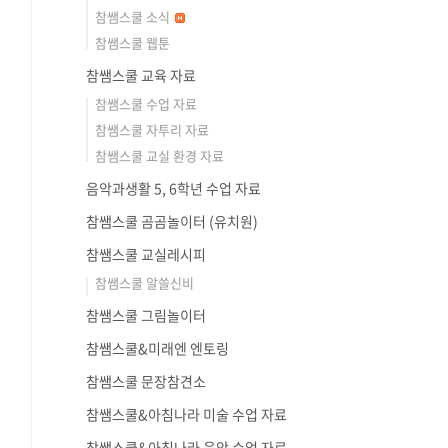
참쌤스쿨 소식
참쌤스쿨 웹툰
참쌤스쿨 교육 자료
참쌤스쿨 수업 자료
참쌤스쿨 자투리 자료
참쌤스쿨 교실 환경 자료
음악과생활 5, 6학년 수업 자료
참쌤스쿨 곰곰놀이터 (유치원)
참쌤스쿨 교실레시피
참쌤스쿨 알쓸신비
참쌤스쿨 그림놀이터
참쌤스쿨&미래엔 엔토링
참쌤스쿨 문장참견소
참쌤스쿨&아침나라 미술 수업 자료
참쌤스쿨&아침나라 음악 수업 자료