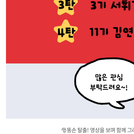
🎅똥손 탈출! 영상을 보며 함께 그