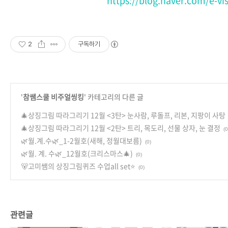
https://blog.naver.com/e-vi
2
구독하기
'
참쌤스쿨 비주얼씽킹
' 카테고리의 다른 글
🎄상징그림 따라그리기 12월 <3탄> 눈사람, 루돌프, 리본, 지팡이 사탕
🎄상징그림 따라그리기 12월 <2탄> 트리, 목도리, 선물 상자, 눈 결정
(0
🌿월.계.수🌿_1-2월호(새해, 정월대보름)
(0)
🌿월. 계. 수🌿_12월호(크리스마스🎄)
(0)
🐻고미쌤의 상징그림퀴즈 수업all set⭐
(0)
관련글