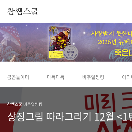
본문 바로가기
참쌤스쿨
◀
곰곰놀이터
다독다독
비주얼씽킹
아티
참쌤스쿨 비주얼씽킹
상징그림 따라그리기 12월 <1탄