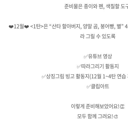
준비물은 종이와 펜, 색칠할 도구
❤️12월❤️ <1탄>은 “산타 할아버지, 양말 곰, 붕어빵, 별
라 그릴 수 있도록
✅유튜브 영상
✅따라그리기 활동지
✅상징그림 빙고 활동지(12월 1~4탄 연습 
✅클립아트
이렇게 준비해보았어요!👏
모두 함께 그려요!🎨