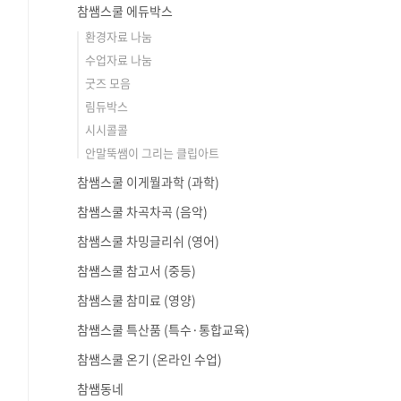
참쌤스쿨 에듀박스
환경자료 나눔
수업자료 나눔
굿즈 모음
림듀박스
시시콜콜
안말뚝쌤이 그리는 클립아트
참쌤스쿨 이게뭘과학 (과학)
참쌤스쿨 차곡차곡 (음악)
참쌤스쿨 차밍글리쉬 (영어)
참쌤스쿨 참고서 (중등)
참쌤스쿨 참미료 (영양)
참쌤스쿨 특산품 (특수·통합교육)
참쌤스쿨 온기 (온라인 수업)
참쌤동네