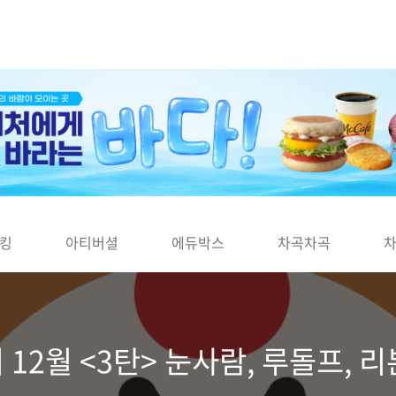
킹
아티버셜
에듀박스
차곡차곡
12월 <3탄> 눈사람, 루돌프, 리