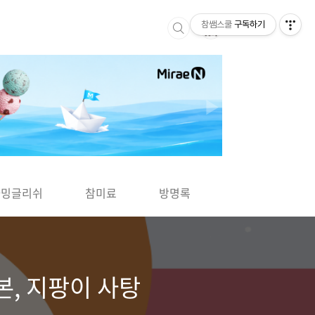
참쌤스쿨
구독하기
▶
차밍글리쉬
참미료
방명록
사바사바
본, 지팡이 사탕