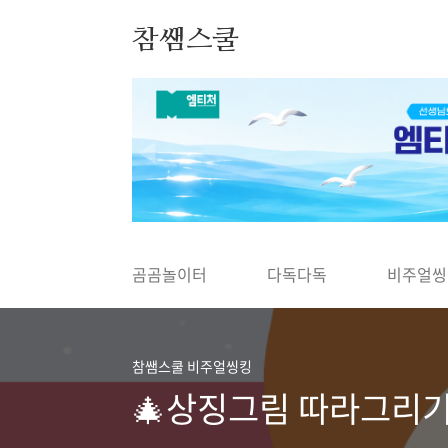
본문 바로가기
참쌤스쿨
◀
곰곰놀이터
다독다독
비주얼씽
참쌤스쿨 비주얼씽킹
🎄상징그림 따라그리기 