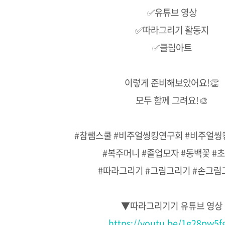
✅유튜브 영상
✅따라그리기 활동지
✅클립아트
이렇게 준비해보았어요!👏
모두 함께 그려요!🎨
#참쌤스쿨 #비주얼씽킹연구회 #비주얼씽
#복주머니 #졸업모자 #동백꽃 #
#따라그리기 #그림그리기 #손그림
▼따라그리기기 유튜브 영상
https://youtu.be/1g28pw5f