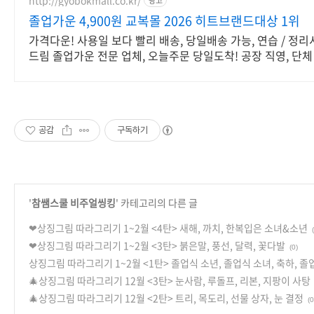
광고
졸업가운 4,900원 교복몰 2026 히트브랜드대상 1위
가격다운! 사용일 보다 빨리 배송, 당일배송 가능, 연습 / 정
드림 졸업가운 전문 업체, 오늘주문 당일도착! 공장 직영, 단체
견적 할인!
공감
구독하기
'
참쌤스쿨 비주얼씽킹
' 카테고리의 다른 글
❤상징그림 따라그리기 1~2월 <4탄> 새해, 까치, 한복입은 소녀&소년
❤상징그림 따라그리기 1~2월 <3탄> 붉은말, 풍선, 달력, 꽃다발
(0)
상징그림 따라그리기 1~2월 <1탄> 졸업식 소년, 졸업식 소녀, 축하, 졸
🎄상징그림 따라그리기 12월 <3탄> 눈사람, 루돌프, 리본, 지팡이 사탕
🎄상징그림 따라그리기 12월 <2탄> 트리, 목도리, 선물 상자, 눈 결정
(0