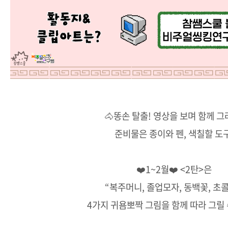
🐴똥손 탈출! 영상을 보며 함께 그
준비물은 종이와 펜, 색칠할 도구
❤️1~2월❤️ <2탄>은
“복주머니, 졸업모자, 동백꽃, 초
4가지 귀욤뽀짝 그림을 함께 따라 그릴