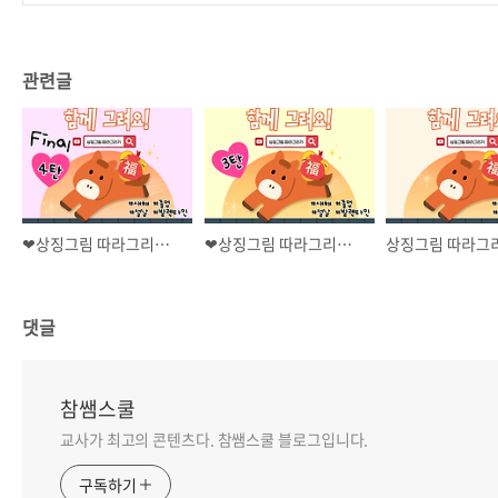
관련글
❤상징그림 따라그리기 1~2월 <4탄> 새해, 까치, 한복입은 소녀&소년
❤상징그림 따라그리기 1~2월 <3탄> 붉은말, 풍선, 달력, 꽃다발
댓글
참쌤스쿨
교사가 최고의 콘텐츠다. 참쌤스쿨 블로그입니다.
구독하기