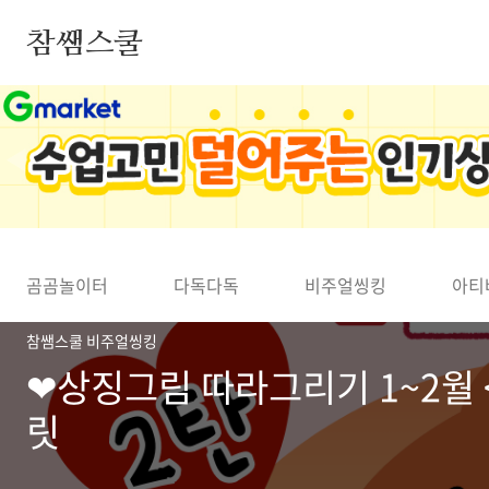
본문 바로가기
참쌤스쿨
◀
곰곰놀이터
다독다독
비주얼씽킹
아티
참쌤스쿨 비주얼씽킹
❤상징그림 따라그리기 1~2월 
릿