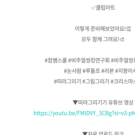
✅클립아트
이렇게 준비해보았어요!👏
모두 함께 그려요!🎨
#참쌤스쿨 #비주얼씽킹연구회 #비주얼씽
#눈사람 #루돌프 #리본 #지팡이
#따라그리기 #그림그리기 #크리스
▼따라그리기기 유튜브 영상
https://youtu.be/FMIDVY_3CBg?si=v3-
▼자료 업로드 링크