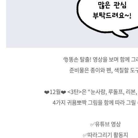
🎅똥손 탈출! 영상을 보며 함께 그
준비물은 종이와 펜, 색칠할 도구
❤️12월❤️ <3탄>은 “눈사람, 루돌프, 리본
4가지 귀욤뽀짝 그림을 함께 따라 그릴
✅유튜브 영상
✅따라그리기 활동지