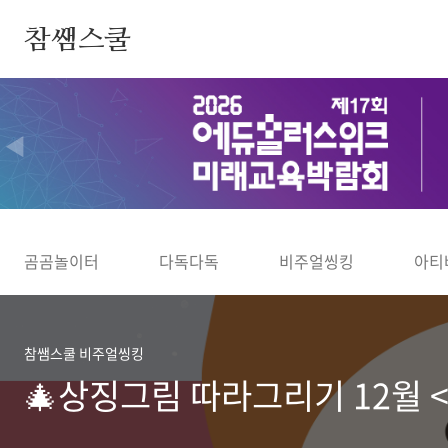
본문 바로가기
참쌤스쿨
◀
곰곰놀이터
다독다독
비주얼씽킹
아티
참쌤스쿨 비주얼씽킹
🎄상징그림 따라그리기 12월 <