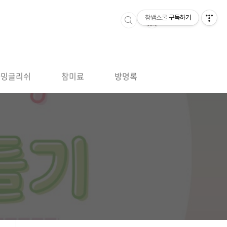
참쌤스쿨
구독하기
차밍글리쉬
참미료
방명록
사바사바