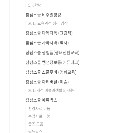
5, 6학년
참쌤스쿨 비주얼씽킹
2015 교육과정 정리 영상
참쌤스쿨 다독다독 (그림책)
참쌤스쿨 사바사바 (역사)
참쌤스쿨 생필품(생태전환교육)
참쌤스쿨 쌤샘정보통(에듀테크)
참쌤스쿨 스쿨무비 (영화교육)
참쌤스쿨 아티버셜 (미술)
2015개정 미술과생활 5,6학년
참쌤스쿨 에듀박스
환경자료 나눔
수업자료 나눔
굿즈 모음
림듀박스