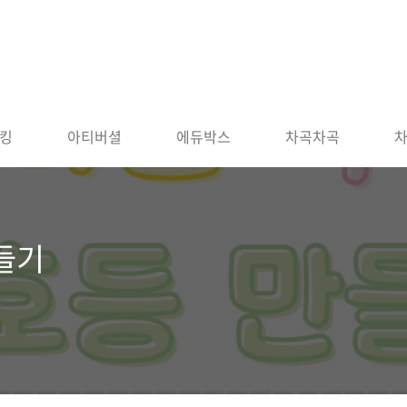
킹
아티버셜
에듀박스
차곡차곡
들기