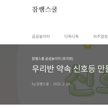
본문 바로가기
참쌤스쿨
▶
◀
곰곰놀이터
다독다독
비주얼씽
참쌤스쿨 곰곰놀이터 (유치원)
우리반 약속 신호등 만
by 참쌤스쿨
2026. 2. 24.