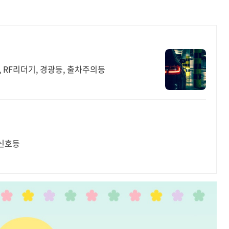
, RF리더기, 경광등, 출차주의등
 신호등