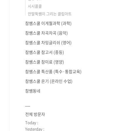
시시콜콜
안말뚝쌤이 그리는 클립아트
참쌤스쿨 이게뭘과학 (과학)
참쌤스쿨 차곡차곡 (음악)
참쌤스쿨 차밍글리쉬 (영어)
참쌤스쿨 참고서 (중등)
참쌤스쿨 참미료 (영양)
참쌤스쿨 특산품 (특수·통합교육)
참쌤스쿨 온기 (온라인 수업)
참쌤동네
전체 방문자
Today :
Yesterday :