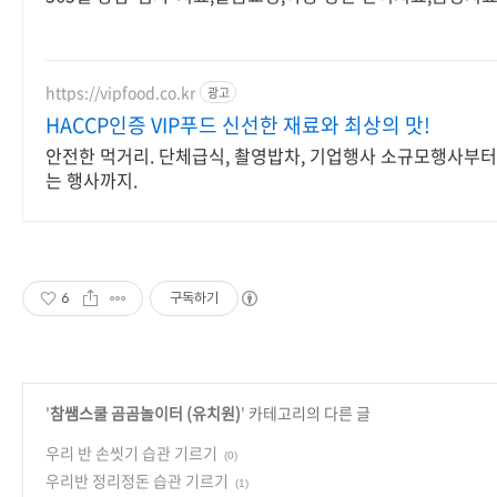
https://vipfood.co.kr
광고
HACCP인증 VIP푸드 신선한 재료와 최상의 맛!
안전한 먹거리. 단체급식, 촬영밥차, 기업행사 소규모행사부
는 행사까지.
6
구독하기
'
참쌤스쿨 곰곰놀이터 (유치원)
' 카테고리의 다른 글
우리 반 손씻기 습관 기르기
(0)
우리반 정리정돈 습관 기르기
(1)