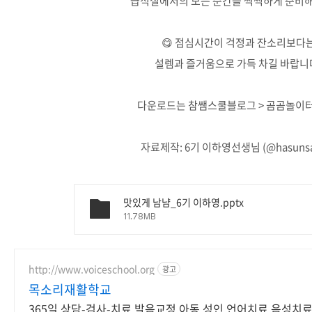
급식실에서의 모든 순간을 씩씩하게 준비
😋 점심시간이 걱정과 잔소리보다
설렘과 즐거움으로 가득 차길 바랍니
다운로드는 참쌤스쿨블로그 > 곰곰놀이터
자료제작: 6기 이하영선생님 (@hasunsa
맛있게 남냠_6기 이하영.pptx
11.78MB
http://www.voiceschool.org
광고
목소리재활학교
365일 상담-검사-치료,발음교정,아동 성인 언어치료,음성치