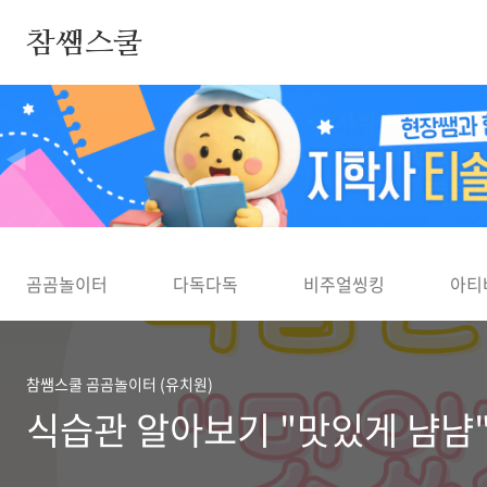
본문 바로가기
참쌤스쿨
◀
곰곰놀이터
다독다독
비주얼씽킹
아티
참쌤스쿨 곰곰놀이터 (유치원)
식습관 알아보기 "맛있게 냠냠