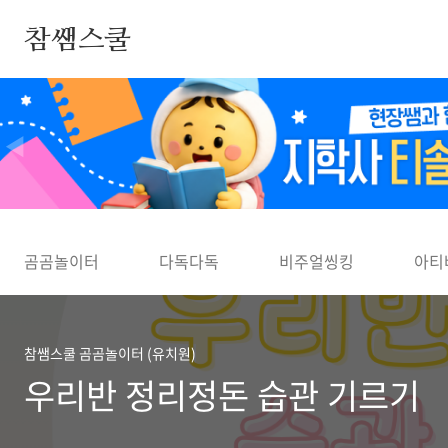
본문 바로가기
참쌤스쿨
◀
곰곰놀이터
다독다독
비주얼씽킹
아티
참쌤스쿨 곰곰놀이터 (유치원)
우리반 정리정돈 습관 기르기